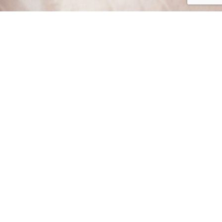
MilleFéeは、フランス発祥のお菓子Millefeuille(ミルフィーユ)か
ら着想を得たブランドです。
ブランドテーマは「新しいわたしに出逢う魔法」でトレンド・安
全性・ワクワク感といった様々な要素を織り交ぜたブランドを目
指しています。
購入はこちら